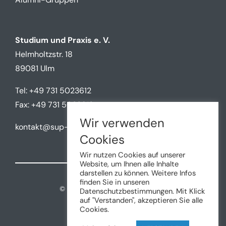
Studium und Praxis e. V.
Helmholtzstr. 18
89081 Ulm
Tel: +49 731 5023612
Fax: +49 731 5023612
Wir verwenden
kontakt@sup-ulm.de
Cookies
Wir nutzen Cookies auf unserer
Website, um Ihnen alle Inhalte
darstellen zu können. Weitere Infos
finden Sie in unseren
©
2026 • Studium und Praxis e.V.
Datenschutzbestimmungen. Mit Klick
auf "Verstanden", akzeptieren Sie alle
Cookies.
Impressum