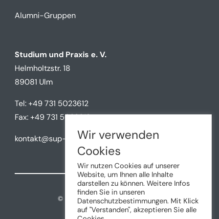
Studium und Praxis e. V.
Helmholtzstr. 18
89081 Ulm
Tel: +49 731 5023612
Fax: +49 731 5023612
kontakt@sup-ulm.de
Wir verwenden
Cookies
Wir nutzen Cookies auf unserer
©
2026 • Studium und Praxis e.V.
Website, um Ihnen alle Inhalte
darstellen zu können. Weitere Infos
finden Sie in unseren
Impressum
Datenschutzbestimmungen. Mit Klick
auf "Verstanden", akzeptieren Sie alle
Cookies.