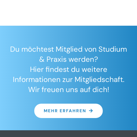
Du möchtest Mitglied von Studium
& Praxis werden?
Hier
findest du weitere
Informationen zur Mitgliedschaft.
Wir freuen uns auf dich!
MEHR ERFAHREN
Die erste Anlaufstelle für