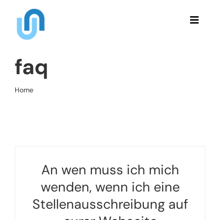
Skip
to
Toggle
content
Naviga
Veranstaltungen
faq
Über Uns
Home
faq
Berichte
Stellenangebote
An wen muss ich mich
Kontakt
wenden, wenn ich eine
Stellenausschreibung auf