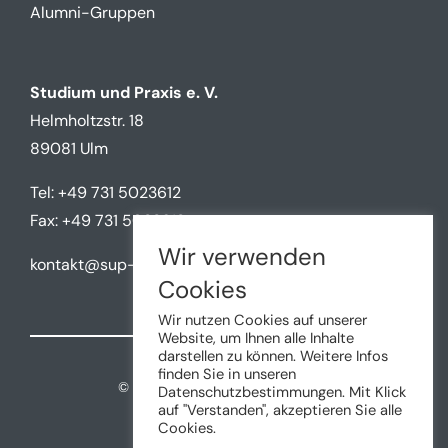
Alumni-Gruppen
Studium und Praxis e. V.
Helmholtzstr. 18
89081 Ulm
Tel: +49 731 5023612
Fax: +49 731 5023612
Wir verwenden
kontakt@sup-ulm.de
Cookies
Wir nutzen Cookies auf unserer
Website, um Ihnen alle Inhalte
darstellen zu können. Weitere Infos
finden Sie in unseren
©
2026 • Studium und Praxis e.V.
Datenschutzbestimmungen. Mit Klick
auf "Verstanden", akzeptieren Sie alle
Cookies.
Impressum