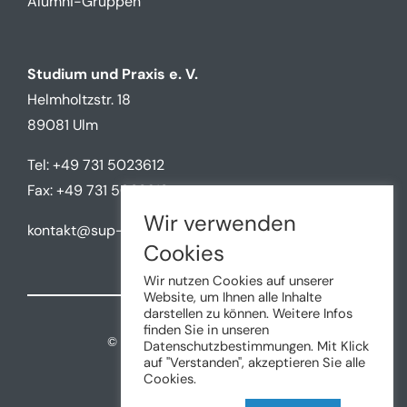
Alumni-Gruppen
Studium und Praxis e. V.
Helmholtzstr. 18
89081 Ulm
Tel: +49 731 5023612
Fax: +49 731 5023612
Wir verwenden
kontakt@sup-ulm.de
Cookies
Wir nutzen Cookies auf unserer
Website, um Ihnen alle Inhalte
darstellen zu können. Weitere Infos
finden Sie in unseren
©
2026 • Studium und Praxis e.V.
Datenschutzbestimmungen. Mit Klick
auf "Verstanden", akzeptieren Sie alle
Cookies.
Impressum