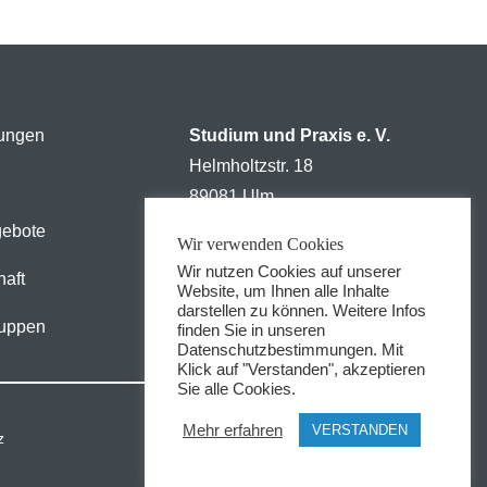
tungen
Studium und Praxis e. V.
Helmholtzstr. 18
89081 Ulm
gebote
Tel: +49 731 5023612
Wir verwenden Cookies
Wir nutzen Cookies auf unserer
Fax: +49 731 5023612
haft
Website, um Ihnen alle Inhalte
darstellen zu können. Weitere Infos
kontakt@sup-ulm.de
uppen
finden Sie in unseren
Datenschutzbestimmungen. Mit
Klick auf "Verstanden", akzeptieren
Sie alle Cookies.
Mehr erfahren
VERSTANDEN
z
Impressum