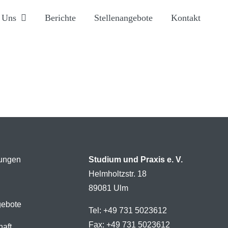
 Uns
Berichte
Stellenangebote
Kontakt
tungen
Studium und Praxis e. V.
Helmholtzstr. 18
89081 Ulm
gebote
Tel: +49 731 5023612
Fax: +49 731 5023612
haft