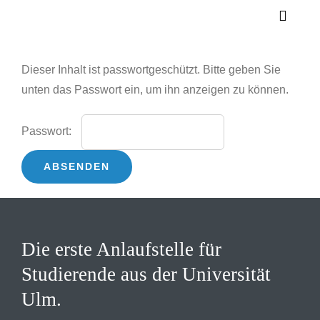
Skip
Toggle
to
Navigat
content
Veranstaltungen
Dieser Inhalt ist passwortgeschützt. Bitte geben Sie
unten das Passwort ein, um ihn anzeigen zu können.
Über Uns
Passwort:
Berichte
Stellenangebote
Kontakt
Die erste Anlaufstelle für
Studierende aus der Universität
Ulm.