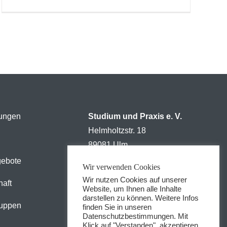
tungen
Studium und Praxis e. V.
Helmholtzstr. 18
89081 Ulm
gebote
Wir verwenden Cookies
Tel: +49 731 5023612
Wir nutzen Cookies auf unserer
Fax: +49 731 5023612
haft
Website, um Ihnen alle Inhalte
darstellen zu können. Weitere Infos
kontakt@sup-ulm.de
uppen
finden Sie in unseren
Datenschutzbestimmungen. Mit
Klick auf "Verstanden", akzeptieren