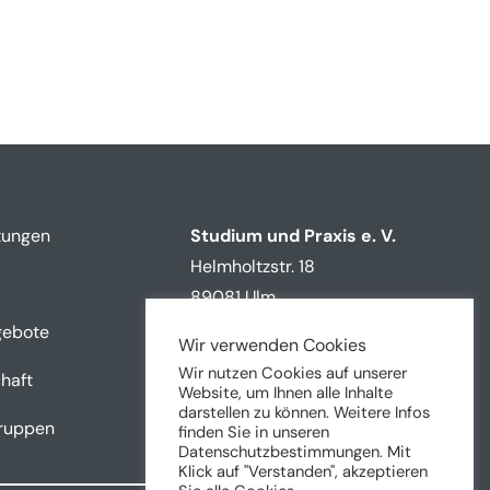
tungen
Studium und Praxis e. V.
Helmholtzstr. 18
89081 Ulm
gebote
Tel: +49 731 5023612
Wir verwenden Cookies
Wir nutzen Cookies auf unserer
Fax: +49 731 5023612
haft
Website, um Ihnen alle Inhalte
darstellen zu können. Weitere Infos
kontakt@sup-ulm.de
ruppen
finden Sie in unseren
Datenschutzbestimmungen. Mit
Klick auf "Verstanden", akzeptieren