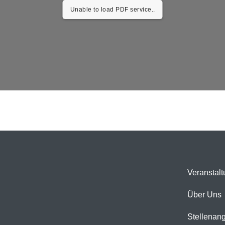
Unable to load PDF service..
Veranstal
Über Uns
Stellenan