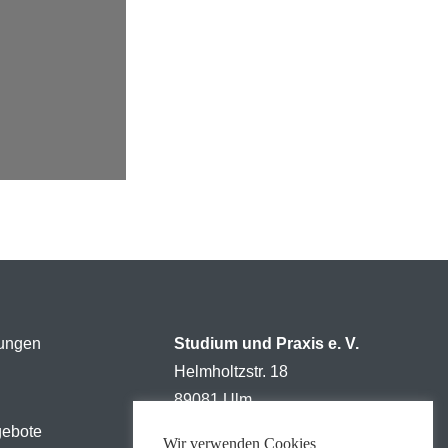
tungen
Studium und Praxis e. V.
Helmholtzstr. 18
89081 Ulm
gebote
Tel: +49 731 5023612
Wir verwenden Cookies