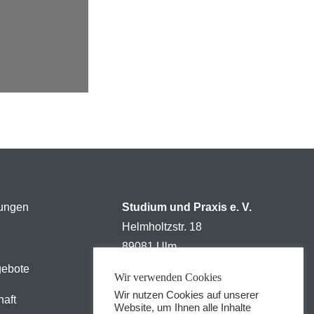
tungen
Studium und Praxis e. V.
Helmholtzstr. 18
89081 Ulm
gebote
Tel: +49 731 5023612
Wir verwenden Cookies
Wir nutzen Cookies auf unserer
Fax: +49 731 5023612
haft
Website, um Ihnen alle Inhalte