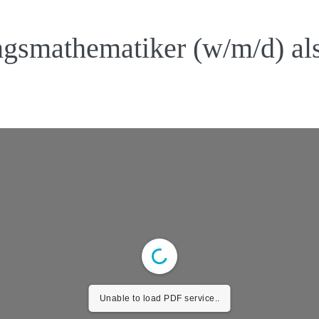
ngsmathematiker (w/m/d) als
Unable to load PDF service..