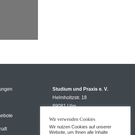
tungen
Studium und Praxis e. V.
Helmholtzstr. 18
89081 Ulm
gebote
Tel: +49 731 5023612
Wir verwenden Cookies
Wir nutzen Cookies auf unserer
Fax: +49 731 5023612
haft
Website, um Ihnen alle Inhalte